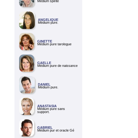
Médium spirite
ANGELIQUE
Médium pure.
GINETTE
Médium pure tarologue
GAELLE
Médium pure de naissance
DANIEL
Médium pure.
ANASTASIA
Médium pure sans
support.
GABRIEL
Médium pur et oracle Gé