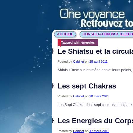
ACCUEIL
CONSULTATION PAR TELEP
Tagged with énergies
Le Shiatsu et la circu
Posted by
Cabinet
on
28 avril 2011
Shiatsu Basé sur les méridiens et leurs points
Les sept Chakras
Posted by
Cabinet
on
28 mars 2011
Les Sept Chakras Les sept chakras principaux s
Les Energies du Corp
Posted by
Cabinet
on
17 mars 2011