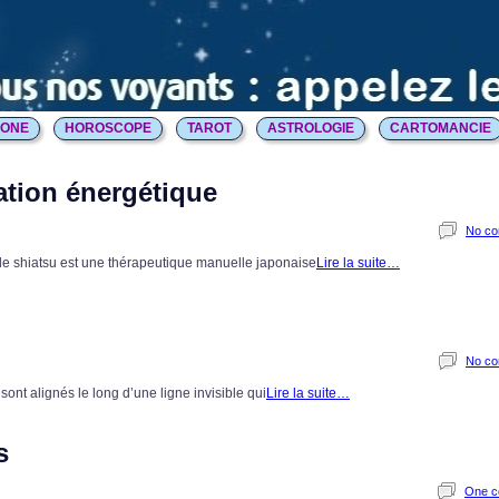
HONE
HOROSCOPE
TAROT
ASTROLOGIE
CARTOMANCIE
lation énergétique
No c
, le shiatsu est une thérapeutique manuelle japonaise
Lire la suite…
No c
ont alignés le long d’une ligne invisible qui
Lire la suite…
s
One 