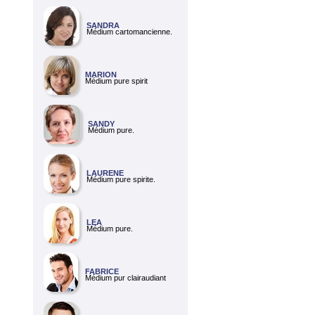
SANDRA
Médium cartomancienne.
MARION
Médium pure spirit
SANDY
Médium pure.
LAURENE
Médium pure spirite.
LEA
Médium pure.
FABRICE
Médium pur clairaudiant