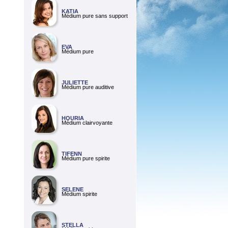
KATIA
Médium pure sans support
EVA
Médium pure
JULIETTE
Médium pure auditive
HOURIA
Médium clairvoyante
TIFENN
Médium pure spirite
SELENE
Médium spirite
STELLA