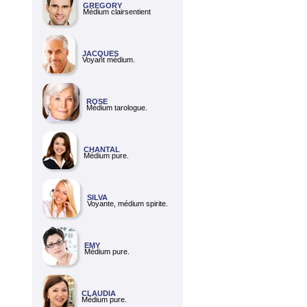
GREGORY
Médium clairsentient
JACQUES
Voyant médium.
ROSE
Médium tarologue.
CHANTAL
Médium pure.
SILVA
Voyante, médium spirite.
EMY
Médium pure.
CLAUDIA
Médium pure.