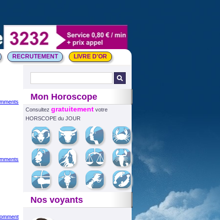
RECRUTEMENT
LIVRE D'OR
Mon Horoscope
omments
gratuitement
Consultez
votre
HORSCOPE du JOUR
omments
Nos voyants
comment