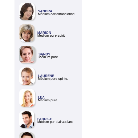
SANDRA
Médium cartomancienne.
MARION
Médium pure spirit
SANDY
Médium pure.
LAURENE
Médium pure spirite.
LEA
Médium pure.
FABRICE
Médium pur clairaudiant