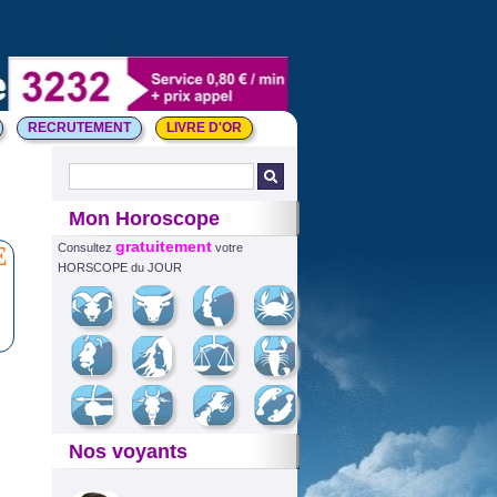
RECRUTEMENT
LIVRE D'OR
Mon Horoscope
gratuitement
E
Consultez
votre
HORSCOPE du JOUR
Nos voyants