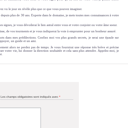
avez vu le jour en révèle plus que ce que vous pouvez imaginer.
es depuis plus de 30 ans. Experte dans le domaine, je mets toutes mes connaissances à votre
s signes, je vous dévoilerai le lien astral entre vous et votre conjoint ou votre âme soeur.
sse, de vos tourments et je vous indiquerai la voie à emprunter pour un bonheur assuré.
ots dans mes prédilections. Confiez moi vos plus grands secrets, je serai une épaule sur
ppuyer, un guide et un ami.
dement alors ne perdez pas de temps. Je vous fournirai une réponse très brève et précise
ser votre vie, lui donner la direction souhaitée et cela sans plus attendre. Appelez moi, je
t.
Les champs obligatoires sont indiqués avec
*