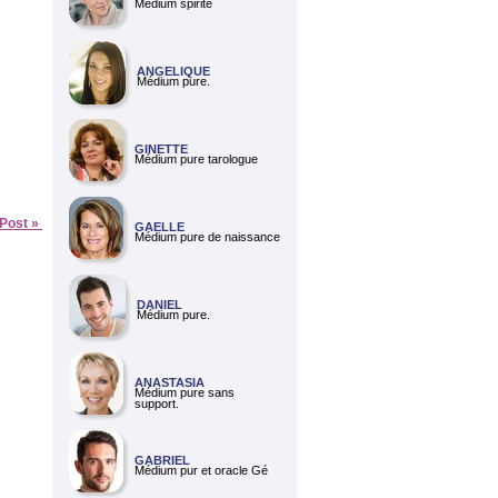
Médium spirite
ANGELIQUE
Médium pure.
GINETTE
Médium pure tarologue
 Post »
GAELLE
Médium pure de naissance
DANIEL
Médium pure.
ANASTASIA
Médium pure sans
support.
GABRIEL
Médium pur et oracle Gé