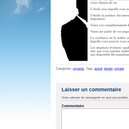
votre chemin de vie.
L’étoile sous laquelle vous 
J’étudie la position des astr
disposition.
Grâce à la complémentarité de
Venez me parler de vos angoi
La confiance est le maître m
laquelle vous pourrez vous a
Les situations évoluent rapi
afin que vous puissiez maîtri
suis disponible dès maintenan
Categories:
voyants
. Tags:
astral
,
dorian
,
voyant
.
Laisser un commentaire
Votre adresse de messagerie ne sera pas publiée.
Commentaire