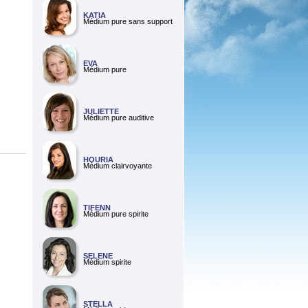
KATIA
Médium pure sans support
EVA
Médium pure
JULIETTE
Médium pure auditive
HOURIA
Médium clairvoyante
TIFENN
Médium pure spirite
SELENE
Médium spirite
STELLA