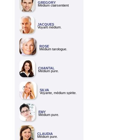
GREGORY
Médium clairsentient
JACQUES
Voyant médium.
ROSE
Médium tarologue.
CHANTAL
Médium pure.
SILVA
Voyante, médium spirite.
EMY
Médium pure.
CLAUDIA
Médium pure.