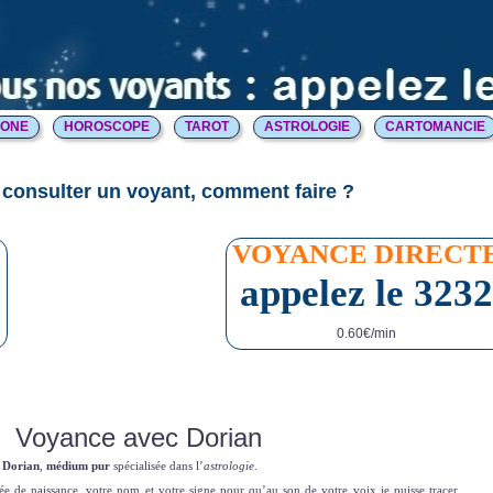
HONE
HOROSCOPE
TAROT
ASTROLOGIE
CARTOMANCIE
consulter un voyant, comment faire ?
E
VOYANCE DIRECT
appelez le 3232
0.60€/min
Voyance avec Dorian
 Dorian
,
médium pur
spécialisée dans l’
astrologie
.
ée de naissance, votre nom et votre signe pour qu’au son de votre voix je puisse tracer