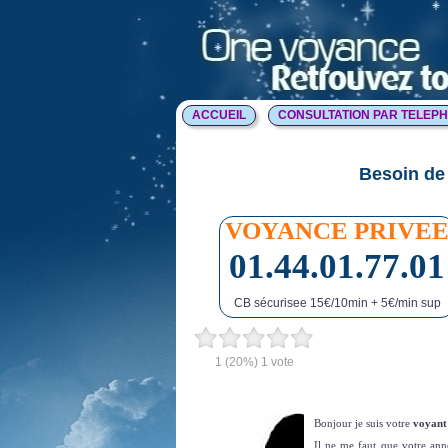
ACCUEIL
CONSULTATION PAR TELEP
Besoin de 
VOYANCE PRIVE
01.44.01.77.01
CB sécurisee 15€/10min + 5€/min sup
1
(20%)
1
vote
Bonjour je suis votre
voyant
Il ne me faut que votre ann