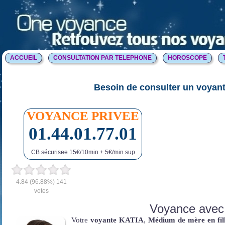
ACCUEIL
CONSULTATION PAR TELEPHONE
HOROSCOPE
Besoin de consulter un voyant
VOYANCE PRIVEE
01.44.01.77.01
CB sécurisee 15€/10min + 5€/min sup
4.84
(96.88%)
141
votes
Voyance avec
Votre
voyante KATIA
,
Médium de mère en fil