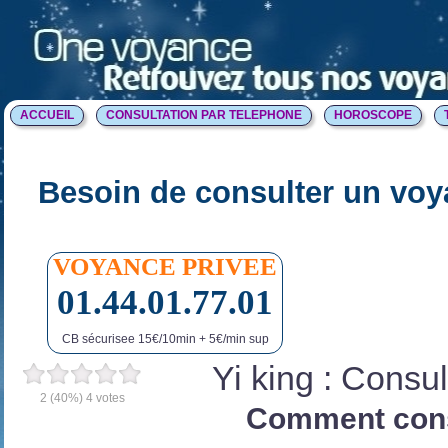
ACCUEIL
CONSULTATION PAR TELEPHONE
HOROSCOPE
Besoin de consulter un voy
VOYANCE PRIVEE
01.44.01.77.01
CB sécurisee 15€/10min + 5€/min sup
Yi king : Consul
2
(40%)
4
votes
Comment consu