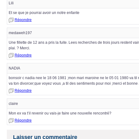
Lili
Et se que je pourrai avoir un notre enfante
Répondre
medaweh197
Une fillette de 12 ans a pris la fuite. Lees recherches de trois jours restent 
plai. ? Merci.
Répondre
NADIA
bonsoir c nadia nee le 18 06 1981 ;mon mari maroine ne le 05 01 1980 va til 
va ton divorcer;que voyez vous ,a til des sentiments pour moi ;merci et bonn
Répondre
claire
Mon ex va t’il revenir ou vais-je faire une nouvelle rencontré?
Répondre
Laisser un commentaire