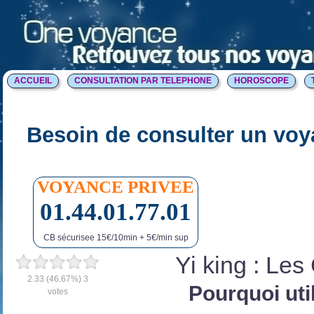
ACCUEIL
CONSULTATION PAR TELEPHONE
HOROSCOPE
Besoin de consulter un voy
VOYANCE PRIVEE
01.44.01.77.01
CB sécurisee 15€/10min + 5€/min sup
Yi king : Le
2.33
(46.67%)
3
Pourquoi util
votes