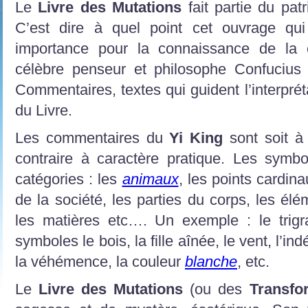
Le
Livre des Mutations
fait partie du pat
C’est dire à quel point cet ouvrage qui
importance pour la connaissance de la c
célèbre penseur et philosophe Confucius 
Commentaires, textes qui guident l’interpré
du Livre.
Les commentaires du
Yi King
sont soit à
contraire à caractère pratique. Les symb
catégories : les
animaux
, les points cardin
de la société, les parties du corps, les élé
les matières etc…. Un exemple : le tri
symboles le bois, la fille aînée, le vent, l’i
la véhémence, la couleur
blanche
, etc.
Le
Livre des Mutations
(ou des
Transfo