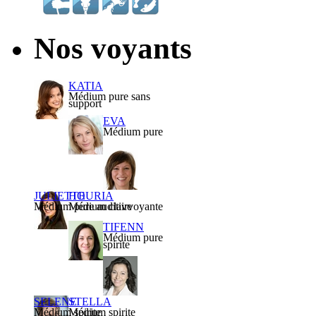
Nos voyants
KATIA
Médium pure sans
support
EVA
Médium pure
JULIETTE
HOURIA
Médium pure auditive
Médium clairvoyante
TIFENN
Médium pure
spirite
SELENE
STELLA
Médium spirite
Médium spirite