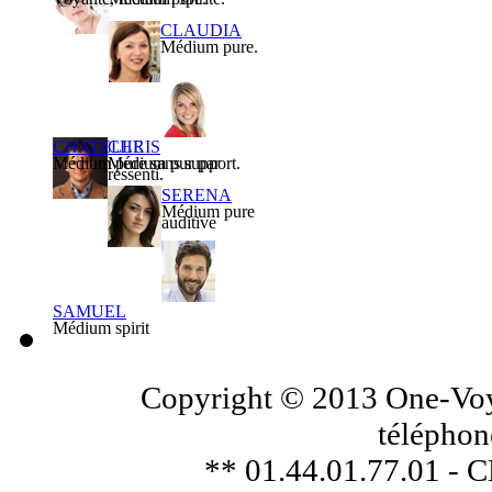
CLAUDIA
Médium pure.
CHATELLE
CHRIS
Médium pure sans support.
Médium pur par
ressenti.
SERENA
Médium pure
auditive
SAMUEL
Médium spirit
Copyright © 2013 One-Voya
téléphon
** 01.44.01.77.01 - 