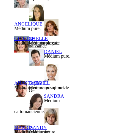
ANGELIQUE
Médium pure.
GINETTE
GAELLE
Médium pure tarologue
Médium pure de
naissance
DANIEL
Médium pure.
ANASTASIA
GABRIEL
Médium pure sans support.
Médium pur et oracle
Gé
SANDRA
Médium
cartomancienne.
MARION
SANDY
Médium pure spirit
Médium pure.