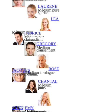
LAURENE
Médium pure
spirite.
LEA
Médium pure.
FABRICE
Médium pur
clairaudiant
GREGORY
Médium
clairsentient
ROSE
JACQUES
Médium tarologue.
Voyant médium.
CHANTAL
Médium
pure.
SILVA
EMY
Voyante, médium spirite.
Médium pure.