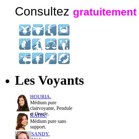
Consultez
gratuitement
Les Voyants
HOURIA.
Médium pure
clairvoyante, Pendule
et Oracle.
KATIA.
Médium pure sans
support.
SANDY.