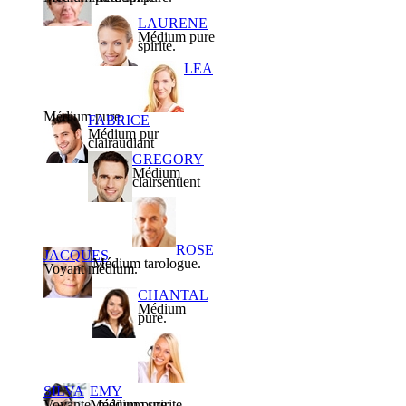
LAURENE
Médium pure
spirite.
LEA
Médium pure.
FABRICE
Médium pur
clairaudiant
GREGORY
Médium
clairsentient
ROSE
JACQUES
Médium tarologue.
Voyant médium.
CHANTAL
Médium
pure.
SILVA
EMY
Voyante, médium spirite.
Médium pure.