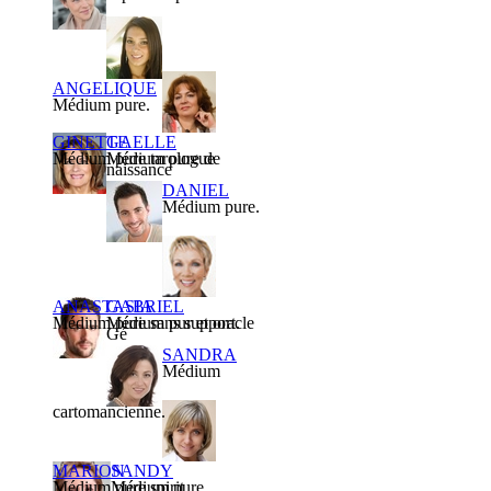
ANGELIQUE
Médium pure.
GINETTE
GAELLE
Médium pure tarologue
Médium pure de
naissance
DANIEL
Médium pure.
ANASTASIA
GABRIEL
Médium pure sans support.
Médium pur et oracle
Gé
SANDRA
Médium
cartomancienne.
MARION
SANDY
Médium pure spirit
Médium pure.