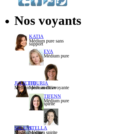
Nos voyants
KATIA
Médium pure sans
support
EVA
Médium pure
JULIETTE
HOURIA
Médium pure auditive
Médium clairvoyante
TIFENN
Médium pure
spirite
SELENE
STELLA
Médium spirite
Médium spirite