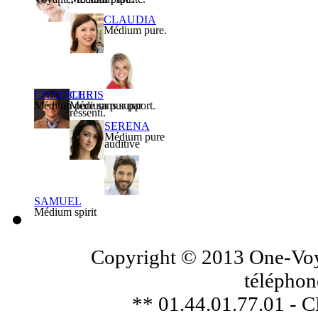
CLAUDIA
Médium pure.
CHATELLE
CHRIS
Médium pure sans support.
Médium pur par
ressenti.
SERENA
Médium pure
auditive
SAMUEL
Médium spirit
Copyright © 2013 One-Voya
téléphon
** 01.44.01.77.01 - 