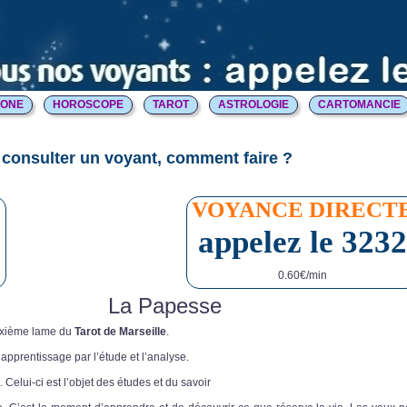
HONE
HOROSCOPE
TAROT
ASTROLOGIE
CARTOMANCIE
consulter un voyant, comment faire ?
E
VOYANCE DIRECT
appelez le 3232
0.60€/min
La Papesse
uxième lame du
Tarot de Marseille
.
l’apprentissage par l’étude et l’analyse.
. Celui-ci est l’objet des études et du savoir