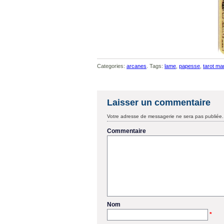
Categories:
arcanes
. Tags:
lame
,
papesse
,
tarot mar
Laisser un commentaire
Votre adresse de messagerie ne sera pas publiée.
Commentaire
Nom
*