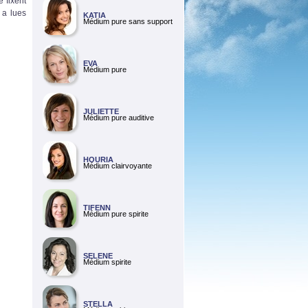
 fixent
 a lues
KATIA
Médium pure sans support
EVA
Médium pure
JULIETTE
Médium pure auditive
HOURIA
Médium clairvoyante
TIFENN
Médium pure spirite
SELENE
Médium spirite
STELLA