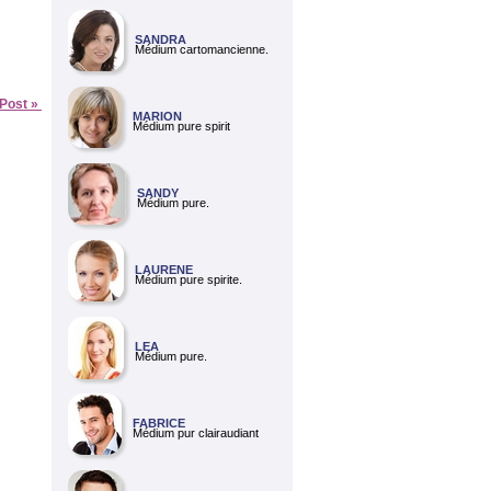
SANDRA
Médium cartomancienne.
 Post »
MARION
Médium pure spirit
SANDY
Médium pure.
LAURENE
Médium pure spirite.
LEA
Médium pure.
FABRICE
Médium pur clairaudiant