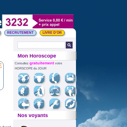
RECRUTEMENT
LIVRE D'OR
Mon Horoscope
gratuitement
E
Consultez
votre
HORSCOPE du JOUR
Nos voyants