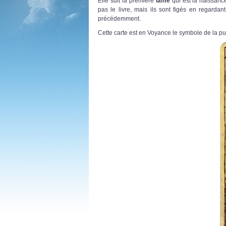
Elle suit la première
lame
qui est la naissanc
pas le livre, mais ils sont figés en regardan
précédemment.
Cette carte est en Voyance le symbole de la p