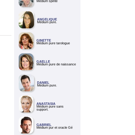
Médium spirite
ANGELIQUE
Médium pure.
GINETTE
Médium pure tarologue
GAELLE
Médium pure de naissance
DANIEL
Médium pure.
ANASTASIA
Médium pure sans
support.
GABRIEL
Médium pur et oracle Gé