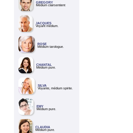
GREGORY
Médium clairsentient
JACQUES
Voyant médium.
ROSE
Médium tarologue.
CHANTAL
Médium pure.
SILVA
Voyante, médium spirite.
EMY
Médium pure.
CLAUDIA
Médium pure.