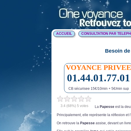
ACCUEIL
CONSULTATION PAR TELEP
Besoin de 
VOYANCE PRIVE
01.44.01.77.01
CB sécurisee 15€/10min + 5€/min sup
3.4
(68%)
5
votes
La
Papesse
est la de
Principalement, elle représente la réflexion et 
On retrouve la
Papesse
assise, devant un livre