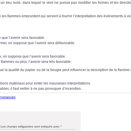
s un lieu isolé, dans lequel le vent ne puisse pas modifier les formes et les direct
ue les flammes empruntent qui servent à fournir l’interprétation des événements à ven
 que l’avenir sera favorable.
rmer, on suppose que l’avenir sera défavorable.
, on suppose que l’avenir sera favorable.
 flammes ou plus, l’avenir sera très favorable.
que la qualité du papier ou de la bougie peut influencer la description de la flamme
ns matériaux pour éviter les mauvaises interprétations.
ables, il faut veiller à ne pas provoquer d’incendies.
yromancien
.
Les champs obligatoires sont indiqués avec
*