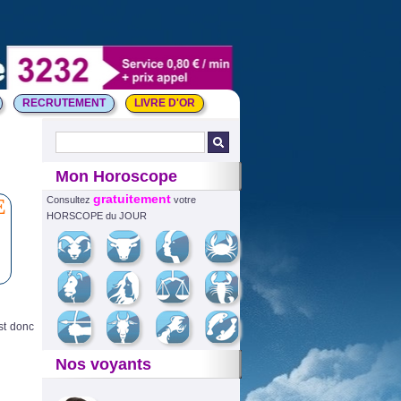
RECRUTEMENT
LIVRE D'OR
Mon Horoscope
gratuitement
E
Consultez
votre
HORSCOPE du JOUR
est donc
Nos voyants