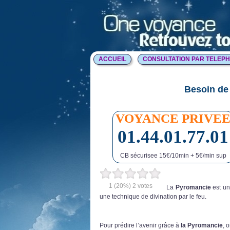
ACCUEIL
CONSULTATION PAR TELEP
Besoin de 
VOYANCE PRIVE
01.44.01.77.01
CB sécurisee 15€/10min + 5€/min sup
1
(20%)
2
votes
La
Pyromancie
est un
une technique de divination par le feu.
Pour prédire l’avenir grâce à
la Pyromancie
, 