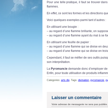
Pour une telle pratique, il faut se trouver dan
flammes.
En effet, ce sont les formes et les directions q
Voici quelques exemples parmi tant d’autres :
En utilisant une bougie :
– au regard d’une flamme brillante, on suppose
– au regard d’une flamme ayant du mal à se fo
En utilisant une feuille de papier :
– au regard d’une flamme qui se divise en deux
– au regard d’une flamme qui se divise en trois
Cependant, il faut se méfier de ses outils puis
son interprétation.
La
Pyromancie
demande donc d’employer de bo
Enfin, pour toute utilisation de produits inflamm
Categories:
arts div
. Tags:
divination
,
pyromancie
,
p
Laisser un commentaire
Votre adresse de messagerie ne sera pas publiée.