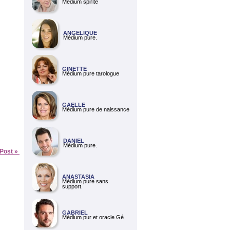
Médium spirite
ANGELIQUE
Médium pure.
GINETTE
Médium pure tarologue
GAELLE
Médium pure de naissance
DANIEL
Médium pure.
 Post »
ANASTASIA
Médium pure sans
support.
GABRIEL
Médium pur et oracle Gé