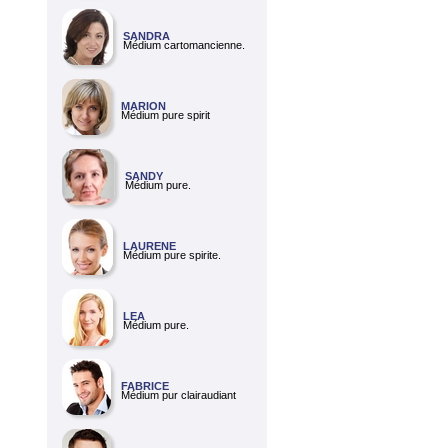
SANDRA
Médium cartomancienne.
MARION
Médium pure spirit
SANDY
Médium pure.
LAURENE
Médium pure spirite.
LEA
Médium pure.
FABRICE
Médium pur clairaudiant