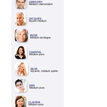
GREGORY
Médium clairsentient
JACQUES
Voyant médium.
ROSE
Médium tarologue.
CHANTAL
Médium pure.
SILVA
Voyante, médium spirite.
EMY
Médium pure.
CLAUDIA
Médium pure.