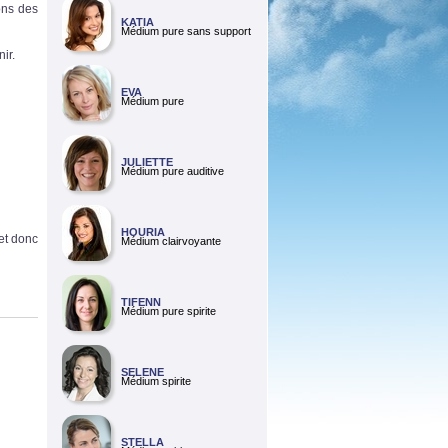
ions des
KATIA
Médium pure sans support
ir.
EVA
Médium pure
JULIETTE
Médium pure auditive
HOURIA
 et donc
Médium clairvoyante
TIFENN
Médium pure spirite
SELENE
Médium spirite
STELLA