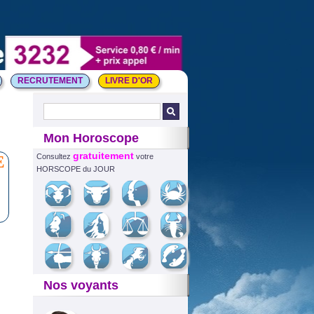
RECRUTEMENT
LIVRE D'OR
Mon Horoscope
gratuitement
E
Consultez
votre
HORSCOPE du JOUR
Nos voyants