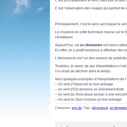
C’est principalement le vent, mais tout ce que 
C’est l’observation des nuages qui permet de vo
Principalement, c’est le sens vers lequel le vent
La croyance en cette technique repose sur le fai
climatiques.
Aujourd’hui, cet
art divinatoire
est moins utilis
En effet, on a plutôt tendance à effectuer des p
L’Aéromancie est l’un des moyens de prédictions
Toutefois, le savoir de ses interprétations n’est
n’a cessé de décliner dans le temps.
Voici quelques exemples d’interprétations de l
– Un vent d’Ouest est un bon présage
– Un vent d’Est annonce un évènement triste
– Un vent du Nord laisse penser à une rencont
– Un vent du Sud n’est pas un bon présage.
Categories:
arts div
. Tags:
aéromancie
,
art divinatoir