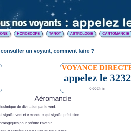
HONE
HOROSCOPE
TAROT
ASTROLOGIE
CARTOMANCIE
consulter un voyant, comment faire ?
E
VOYANCE DIRECT
appelez le 3232
0.60€/min
Aéromancie
technique de divination par le vent.
i signifie vent et « mancie » qui signifie prédiction.
rologiques pour prédire l’avenir.