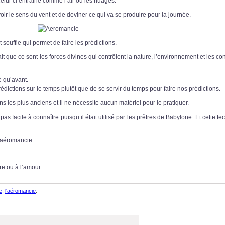
celui-ci entraîne comme l’air ou les nuages.
ir le sens du vent et de deviner ce qui va se produire pour la journée.
 souffle qui permet de faire les prédictions.
t que ce sont les forces divines qui contrôlent la nature, l’environnement et les co
é qu’avant.
rédictions sur le temps plutôt que de se servir du temps pour faire nos prédictions.
 les plus anciens et il ne nécessite aucun matériel pour le pratiquer.
 pas facile à connaître puisqu’il était utilisé par les prêtres de Babylone. Et cette t
’aéromancie :
re ou à l’amour
e
,
l'aéromancie
.