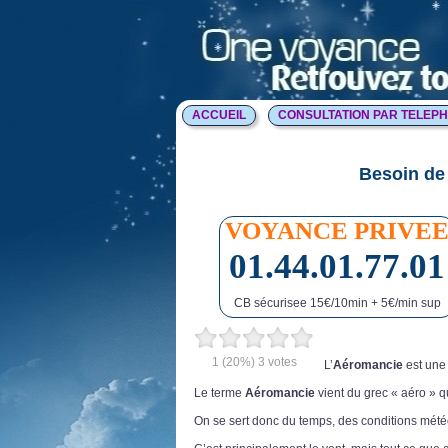
ACCUEIL
CONSULTATION PAR TELEP
Besoin de 
VOYANCE PRIVE
01.44.01.77.01
CB sécurisee 15€/10min + 5€/min sup
1
(20%)
3
votes
L’
Aéromancie
est une 
Le terme
Aéromancie
vient du grec « aéro » qu
On se sert donc du temps, des conditions météo