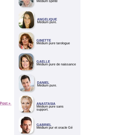
Médium spirite
ANGELIQUE
Médium pure.
GINETTE
Médium pure tarologue
GAELLE
Médium pure de naissance
DANIEL
Médium pure.
 Post »
ANASTASIA
Médium pure sans
support.
GABRIEL
Médium pur et oracle Gé