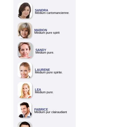
SANDRA
Médium cartomancienne.
MARION
Médium pure spirit
SANDY
Médium pure.
LAURENE
Médium pure spirite.
LEA
Médium pure.
FABRICE
Médium pur clairaudiant