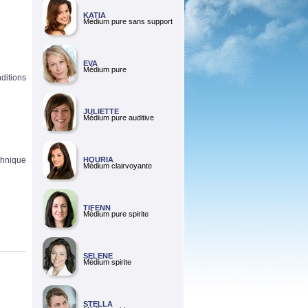
KATIA
Médium pure sans support
EVA
Médium pure
nditions
JULIETTE
Médium pure auditive
echnique
HOURIA
Médium clairvoyante
TIFENN
Médium pure spirite
SELENE
Médium spirite
STELLA