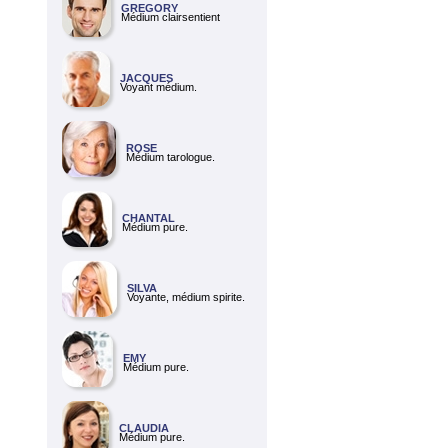
GREGORY
Médium clairsentient
JACQUES
Voyant médium.
ROSE
Médium tarologue.
CHANTAL
Médium pure.
SILVA
Voyante, médium spirite.
EMY
Médium pure.
CLAUDIA
Médium pure.