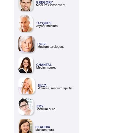
GREGORY
Médium clairsentient
JACQUES
Voyant médium.
ROSE
Médium tarologue.
CHANTAL
Médium pure.
SILVA
Voyante, médium spirite.
EMY
Médium pure.
CLAUDIA
Médium pure.