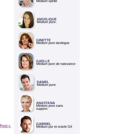
Médium spirite
ANGELIQUE
Médium pure.
GINETTE
Médium pure tarologue
GAELLE
Médium pure de naissance
DANIEL
Médium pure.
ANASTASIA
Médium pure sans
support.
GABRIEL
 Post »
Médium pur et oracle Gé