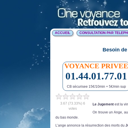
ACCUEIL
CONSULTATION PAR TELEP
Besoin de 
VOYANCE PRIVE
01.44.01.77.01
CB sécurisee 15€/10min + 5€/min sup
3.67
(73.33%)
6
Le Jugement
est la v
votes
On trouve un Ange, au
du bas monde.
L’ange annonce la résurrection des morts du
J