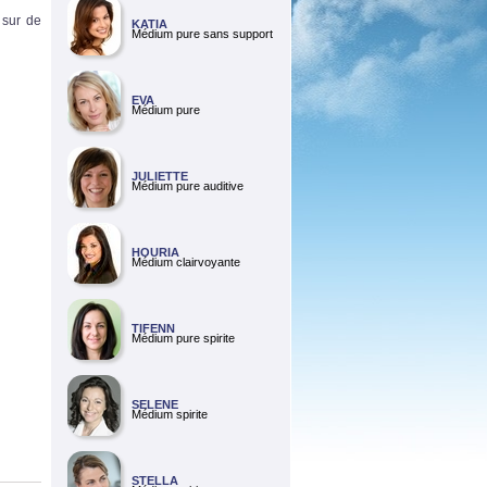
 sur de
KATIA
Médium pure sans support
EVA
Médium pure
JULIETTE
Médium pure auditive
HOURIA
Médium clairvoyante
TIFENN
Médium pure spirite
SELENE
Médium spirite
STELLA