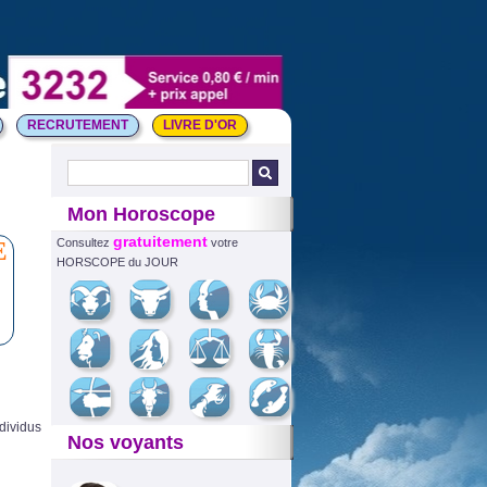
RECRUTEMENT
LIVRE D'OR
Mon Horoscope
gratuitement
E
Consultez
votre
HORSCOPE du JOUR
dividus
Nos voyants