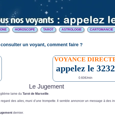
HONE
HOROSCOPE
TAROT
ASTROLOGIE
CARTOMANCIE
consulter un voyant, comment faire ?
E
VOYANCE DIRECT
appelez le 3232
0.60€/min
Le Jugement
ingtième lame du
Tarot de Marseille
.
 regard des ailes, muni d’une trompette. Il semble annoncer un message à des in
ugement
dernier.