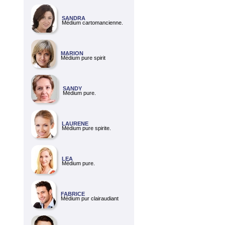
SANDRA
Médium cartomancienne.
MARION
Médium pure spirit
SANDY
Médium pure.
LAURENE
Médium pure spirite.
LEA
Médium pure.
FABRICE
Médium pur clairaudiant