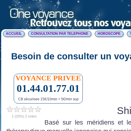
ACCUEIL
CONSULTATION PAR TELEPHONE
HOROSCOPE
Besoin de consulter un voy
VOYANCE PRIVEE
01.44.01.77.01
CB sécurisee 15€/10min + 5€/min sup
Sh
1
(20%)
2
votes
Basé sur les méridiens et l