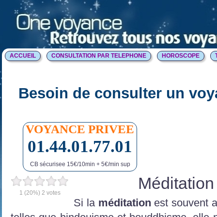
ACCUEIL
CONSULTATION PAR TELEPHONE
HOROSCOPE
Besoin de consulter un voy
VOYANCE PRIVEE
01.44.01.77.01
CB sécurisee 15€/10min + 5€/min sup
Méditation
1
(20%)
2
votes
Si la
méditation
est souvent 