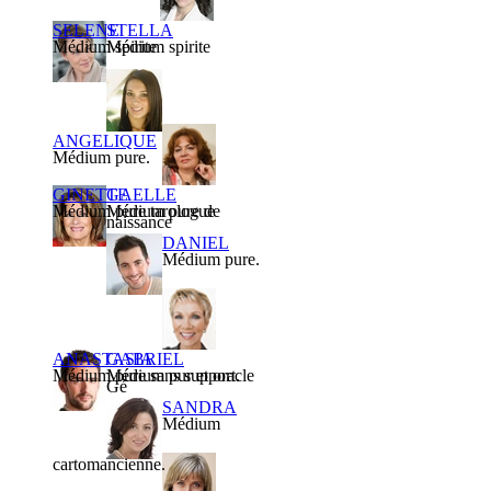
SELENE
STELLA
Médium spirite
Médium spirite
ANGELIQUE
Médium pure.
GINETTE
GAELLE
Médium pure tarologue
Médium pure de
naissance
DANIEL
Médium pure.
ANASTASIA
GABRIEL
Médium pure sans support.
Médium pur et oracle
Gé
SANDRA
Médium
cartomancienne.