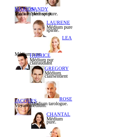
MARION
SANDY
Médium pure spirit
Médium pure.
LAURENE
Médium pure
spirite.
LEA
Médium pure.
FABRICE
Médium pur
clairaudiant
GREGORY
Médium
clairsentient
ROSE
JACQUES
Médium tarologue.
Voyant médium.
CHANTAL
Médium
pure.