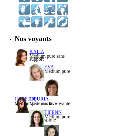
Nos voyants
KATIA
Médium pure sans
support
EVA
Médium pure
JULIETTE
HOURIA
Médium pure auditive
Médium clairvoyante
TIFENN
Médium pure
spirite