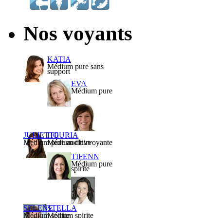
Nos voyants
KATIA
Médium pure sans
support
EVA
Médium pure
JULIETTE
HOURIA
Médium pure auditive
Médium clairvoyante
TIFENN
Médium pure
spirite
SELENE
STELLA
Médium spirite
Médium spirite