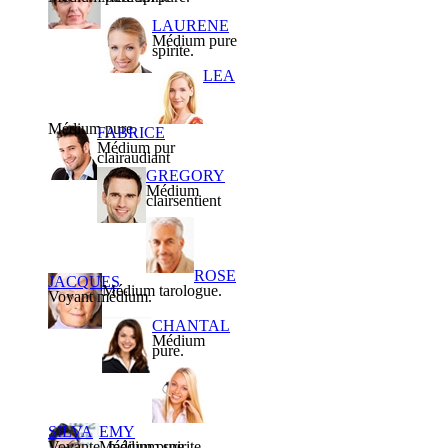
LAURENE
Médium pure
spirite.
LEA
Médium pure.
FABRICE
Médium pur
clairaudiant
GREGORY
Médium
clairsentient
ROSE
JACQUES
Médium tarologue.
Voyant médium.
CHANTAL
Médium
pure.
SILVA
EMY
Voyante, médium spirite.
Médium pure.