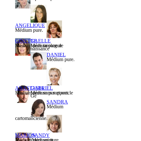
ANGELIQUE
Médium pure.
GINETTE
GAELLE
Médium pure tarologue
Médium pure de
naissance
DANIEL
Médium pure.
ANASTASIA
GABRIEL
Médium pure sans support.
Médium pur et oracle
Gé
SANDRA
Médium
cartomancienne.
MARION
SANDY
Médium pure spirit
Médium pure.