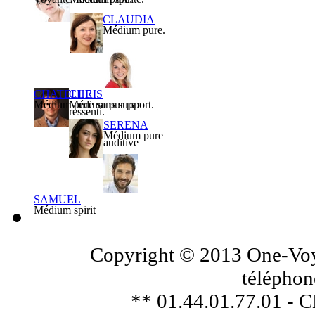
CLAUDIA
Médium pure.
CHATELLE
CHRIS
Médium pure sans support.
Médium pur par
ressenti.
SERENA
Médium pure
auditive
SAMUEL
Médium spirit
Copyright © 2013 One-Voya
téléphon
** 01.44.01.77.01 - 