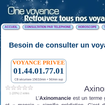
ACCUEIL
CONSULTATION PAR TELEPHONE
HOROSCOPE
Besoin de consulter un voy
VOYANCE PRIVEE
01.44.01.77.01
CB sécurisee 15€/10min + 5€/min sup
Axin
1
(20%)
2
votes
L’
Axinomancie
est un terme g