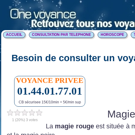
ACCUEIL
CONSULTATION PAR TELEPHONE
HOROSCOPE
Besoin de consulter un voy
VOYANCE PRIVEE
01.44.01.77.01
CB sécurisee 15€/10min + 5€/min sup
Magie
1
(20%)
3
votes
La
magie rouge
est située à 